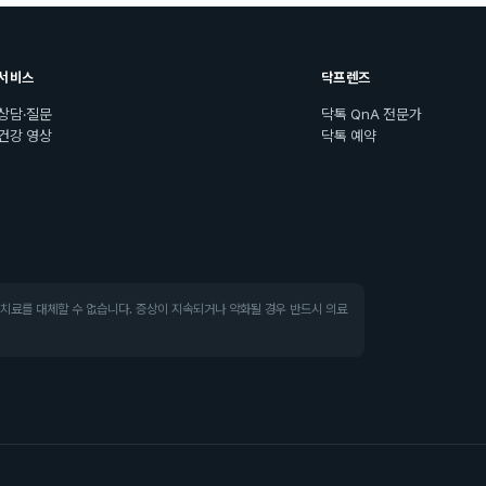
서비스
닥프렌즈
상담·질문
닥톡 QnA 전문가
건강 영상
닥톡 예약
·치료를 대체할 수 없습니다. 증상이 지속되거나 악화될 경우 반드시 의료