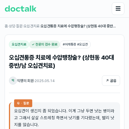
☰
홈
›
상담·질문
›
오십견치료
›
오십견통증 치료에 수압팽창술? (상현동 40대 중반…
오십견치료
✓ 전문의 검수 완료
#
어깨통증 #오십견
오십견통증 치료에 수압팽창술? (상현동 40대
중반/남 오십견치료)
익명의 회원
·
2025.05.14
↗ 공유
익
Q · 질문
오십견이 생긴지 좀 되었습니다. 이게 그냥 두면 낫는 병이라
고 그래서 살살 스트레칭 하면서 낫기를 기다렸는데, 빨리 낫
지를 않습니다.