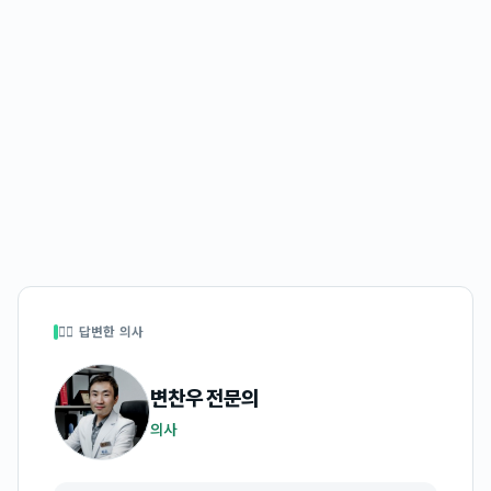
👩‍⚕️ 답변한 의사
변찬우
전문의
의사