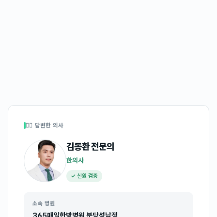
👩‍⚕️ 답변한 의사
김동환
전문의
한의사
✓ 신원 검증
소속 병원
365매일한방병원 분당성남점