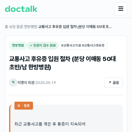
☰
홈
›
상담·질문
›
한방병원
›
교통사고 후유증 입원 절차 (분당 이매동 50대 초…
한방병원
✓ 전문의 검수 완료
#
교통사고치료 #교통사고후유증
교통사고 후유증 입원 절차 (분당 이매동 50대
초반/남 한방병원)
익명의 회원
·
2025.05.19
↗ 공유
익
Q · 질문
최근 교통사고를 겪은 후 통증이 지속되어