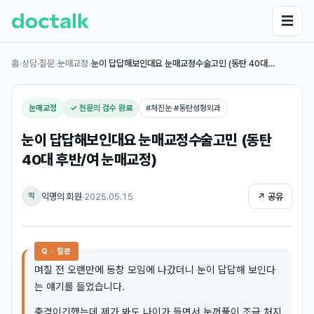
☰
홈
›
상담·질문
›
눈매교정
›
눈이 답답해보인대요 눈매교정수술고민 (동탄 40대…
눈매교정
✓ 전문의 검수 완료
#
처진눈 #동탄성형외과
눈이 답답해보인대요 눈매교정수술고민 (동탄
40대 후반/여 눈매교정)
익명의 회원
·
2025.05.15
↗ 공유
익
Q · 질문
며칠 전 오랜만에 동창 모임에 나갔더니 눈이 답답해 보인다
는 얘기를 들었습니다.
충격이긴했는데 제가 봐도 나이가 들면서 눈꺼풀이 조금 처지