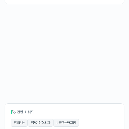
🏷 관련 키워드
#
처진눈
#
동탄성형외과
#
동탄눈매교정