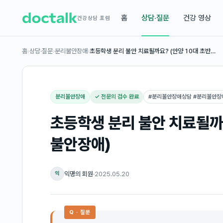
홈
상담·질문
건강 영상
건강상담 포럼
홈
›
상담·질문
›
분리불안장애
›
초등학생 분리 불안 치료될까요? (안양 10대 초반…
분리불안장애
✓ 전문의 검수 완료
#
분리불안장애상담 #분리불안장
초등학생 분리 불안 치료될까요
불안장애)
익명의 회원
·
2025.05.20
익
Q · 질문