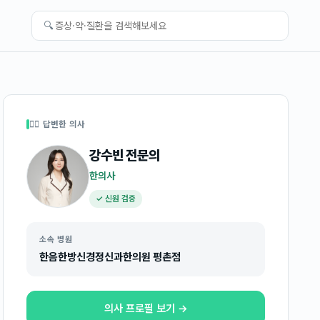
🔍
👩‍⚕️ 답변한 의사
강수빈
전문의
한의사
✓ 신원 검증
소속 병원
한음한방신경정신과한의원 평촌점
의사 프로필 보기 →