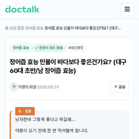
☰
홈
›
상담·질문
›
장어즙 효능
›
장어즙 효능 민물이 바다보다 좋은건가요? (대구…
장어즙 효능
✓ 전문의 검수 완료
#
성인영양
장어즙 효능 민물이 바다보다 좋은건가요? (대구
60대 초반/남 장어즙 효능)
익명의 회원
·
2025.05.19
↗ 공유
익
Q · 질문
남자한테 그렇게 좋다고 하길래...
여름이 오기 전에 한 번 먹어볼까 합니다.