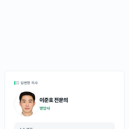
👩‍⚕️ 답변한 의사
이준호
전문의
영양사