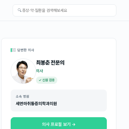
🔍
👩‍⚕️ 답변한 의사
최봉춘
전문의
의사
✓ 신원 검증
소속 병원
세연마취통증의학과의원
의사 프로필 보기 →