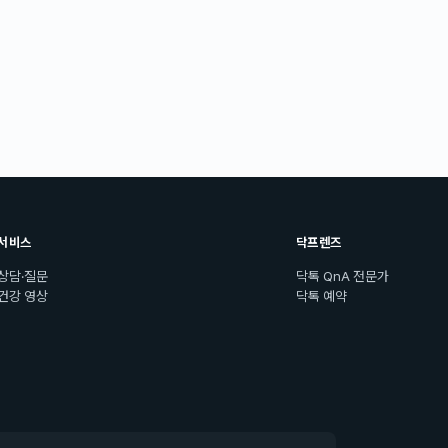
서비스
닥프렌즈
상담·질문
닥톡 QnA 전문가
건강 영상
닥톡 예약