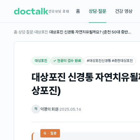
홈
상담·질문
건강 영상
건강상담 포럼
홈
›
상담·질문
›
대상포진
›
대상포진 신경통 자연치유될까요? (춘천 50대 중반…
대상포진
✓ 전문의 검수 완료
#
대상포진신경통 #춘천대상포진
대상포진 신경통 자연치유될까
상포진)
익명의 회원
·
2025.05.16
익
Q · 질문