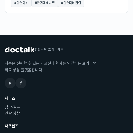
#
안면마비
#
안면마비치료
#
안면마비원인
건강상담 포럼 · 닥톡
닥톡은 신뢰할 수 있는 의료진과 환자를 연결하는 프리미엄
의료 상담 플랫폼입니다.
▶
f
서비스
상담·질문
건강 영상
닥프렌즈