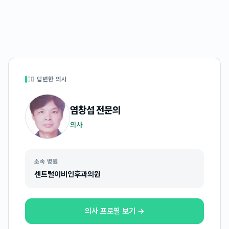
👩‍⚕️ 답변한 의사
염창섭
전문의
의사
소속 병원
센트럴이비인후과의원
의사 프로필 보기 →