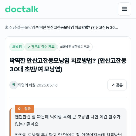
☰
홈
›
상담·질문
›
모낭염
›
딱딱한 안산고잔동모낭염 치료방법? (안산고잔동 30…
모낭염
✓ 전문의 검수 완료
#
모낭염 #한방피부과
딱딱한 안산고잔동모낭염 치료방법? (안산고잔동
30대 초반/여 모낭염)
익명의 회원
·
2025.05.16
↗ 공유
익
Q · 질문
왠만한건 잘 짜는데 턱이랑 목에 큰 모낭염 나면 이건 짤수가
없는거같아요
딱딱이 모낭염 주사맞고 약 먹어도 잘 안없어지는데 치료방법