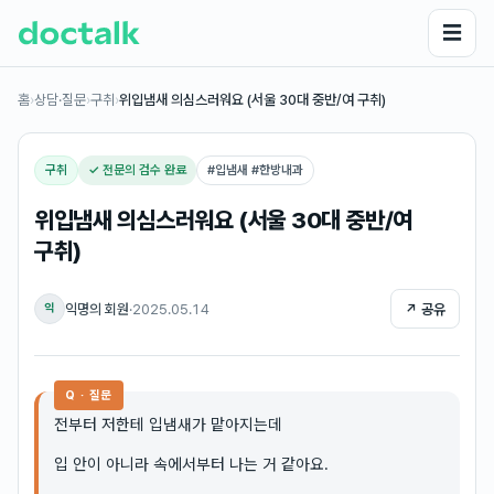
☰
홈
›
상담·질문
›
구취
›
위입냄새 의심스러워요 (서울 30대 중반/여 구취)
구취
✓ 전문의 검수 완료
#
입냄새 #한방내과
위입냄새 의심스러워요 (서울 30대 중반/여
구취)
익명의 회원
·
2025.05.14
↗ 공유
익
Q · 질문
전부터 저한테 입냄새가 맡아지는데
입 안이 아니라 속에서부터 나는 거 같아요.