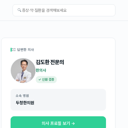
🔍
👩‍⚕️ 답변한 의사
김도환
전문의
한의사
✓ 신원 검증
소속 병원
두청한의원
의사 프로필 보기 →