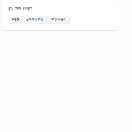
🏷 관련 키워드
#
두통
#
단음식두통
#
두통초콜릿