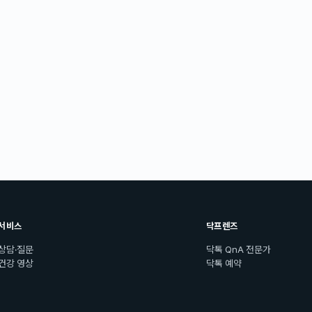
서비스
닥프렌즈
상담·질문
닥톡 QnA 전문가
건강 영상
닥톡 예약