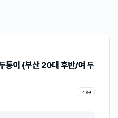
두통이 (부산 20대 후반/여 두
↗ 공유