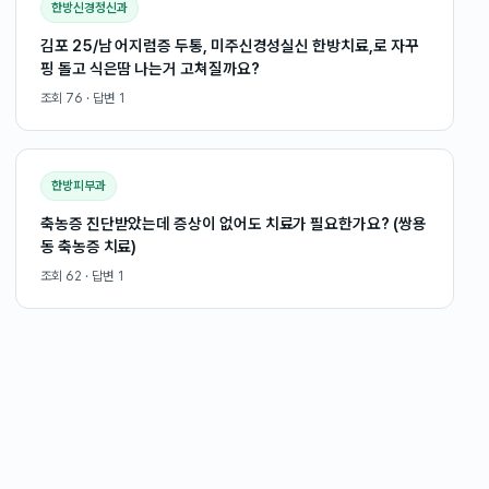
한방신경정신과
김포 25/남 어지럼증 두통, 미주신경성실신 한방치료,로 자꾸
핑 돌고 식은땀 나는거 고쳐질까요?
조회
76
· 답변
1
한방피부과
축농증 진단받았는데 증상이 없어도 치료가 필요한가요? (쌍용
동 축농증 치료)
조회
62
· 답변
1