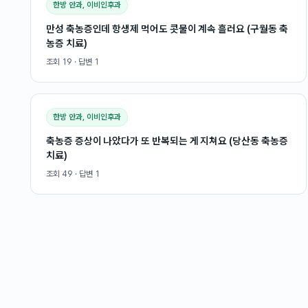
한방 안과, 이비인후과
만성 축농증인데 항생제 먹어도 콧물이 계속 흘러요 (구월동 축
농증 치료)
조회
19
· 답변
1
한방 안과, 이비인후과
축농증 증상이 나았다가 또 반복되는 게 지쳐요 (당산동 축농증
치료)
조회
49
· 답변
1