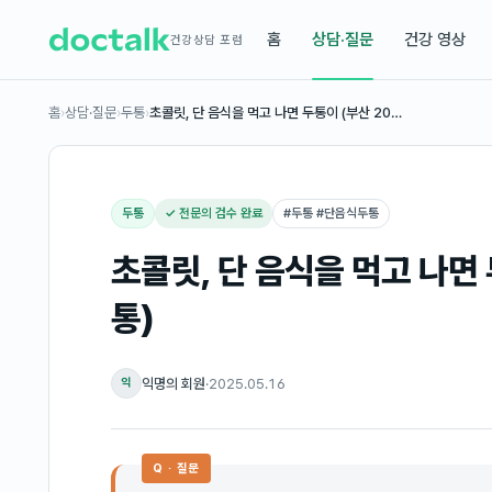
홈
상담·질문
건강 영상
건강상담 포럼
홈
›
상담·질문
›
두통
›
초콜릿, 단 음식을 먹고 나면 두통이 (부산 20…
두통
✓ 전문의 검수 완료
#
두통 #단음식두통
초콜릿, 단 음식을 먹고 나면 
통)
익명의 회원
·
2025.05.16
익
Q · 질문