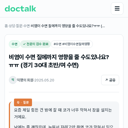
☰
홈
›
상담·질문
›
수면
›
비염이 수면 질에까지 영향을 줄 수도있나요?ㅠㅠ (…
수면
✓ 전문의 검수 완료
#
수면 #비염이수면질에영향
비염이 수면 질에까지 영향을 줄 수도있나요?
ㅠㅠ (경기 30대 초반/여 수면)
익명의 회원
·
2025.05.20
↗ 공유
익
Q · 질문
요즘 제일 힘든 건 밤에 잘 때 코가 너무 막혀서 잠을 설치는
거예요.
낮에는 좀 괜찮은데, 누워서 자려고만 하면 코가 막혀서 입으