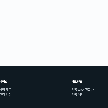
서비스
닥프렌즈
상담·질문
닥톡 QnA 전문가
건강 영상
닥톡 예약