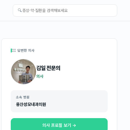
🔍
👩‍⚕️ 답변한 의사
김일
전문의
의사
소속 병원
용산성모내과의원
의사 프로필 보기 →