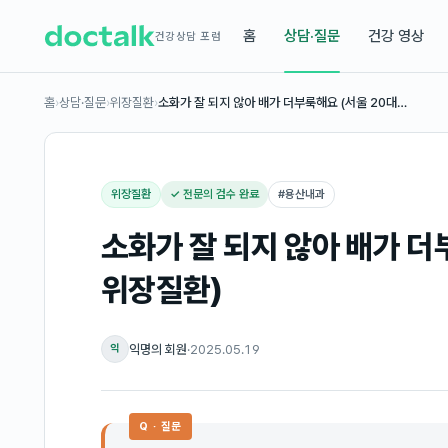
홈
상담·질문
건강 영상
건강상담 포럼
홈
›
상담·질문
›
위장질환
›
소화가 잘 되지 않아 배가 더부룩해요 (서울 20대…
위장질환
✓ 전문의 검수 완료
#
용산내과
소화가 잘 되지 않아 배가 더
위장질환)
익명의 회원
·
2025.05.19
익
Q · 질문