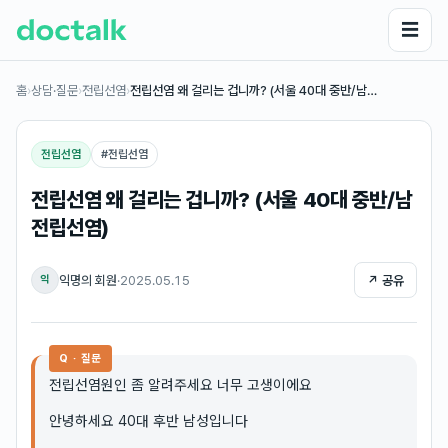
☰
홈
›
상담·질문
›
전립선염
›
전립선염 왜 걸리는 겁니까? (서울 40대 중반/남…
전립선염
#
전립선염
전립선염 왜 걸리는 겁니까? (서울 40대 중반/남
전립선염)
익명의 회원
·
2025.05.15
↗ 공유
익
Q · 질문
전립선염원인 좀 알려주세요 너무 고생이에요
안녕하세요 40대 후반 남성입니다