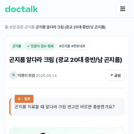
☰
홈
›
상담·질문
›
곤지름
›
곤지름 알다라 크림 (광교 20대 중반/남 곤지름)
곤지름
✓ 전문의 검수 완료
#
곤지름 #한방내과
곤지름 알다라 크림 (광교 20대 중반/남 곤지름)
익명의 회원
·
2025.05.16
↗ 공유
익
Q · 질문
곤지름 치료할 때 알다라 크림 연고만 바르면 충분한가요?