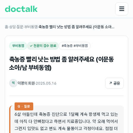
☰
홈
›
상담·질문
›
부비동염
›
축농증 빨리 낫는 방법 좀 알려주세요 (이문동 소아…
부비동염
✓ 전문의 검수 완료
#
축농증 #부비동염
축농증 빨리 낫는 방법 좀 알려주세요 (이문동
소아/남 부비동염)
익명의 회원
·
2025.05.16
↗ 공유
익
Q · 질문
6살 아들인데 축농증 진단으로 1달째 계속 항생제 먹고 있는
데 아직 다 안빠졌다고 하면서 치료중입니다. 약 오래 먹어서
그런지 입맛도 없고 변도 계속 물똥이고 걱정이네요. 점점 더