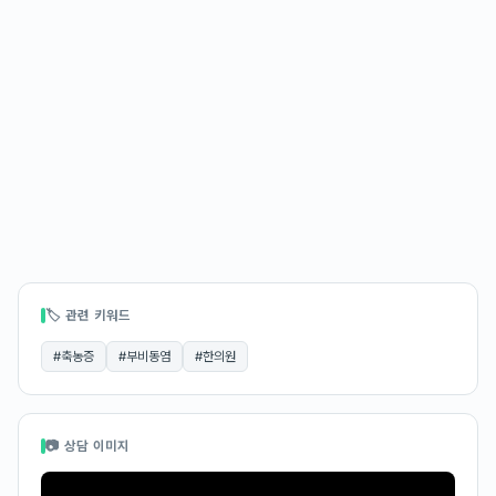
🏷 관련 키워드
#
축농증
#
부비동염
#
한의원
📷 상담 이미지