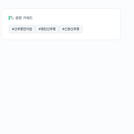
🏷 관련 키워드
#
산후풍한의원
#
동탄산후풍
#
신동산후풍