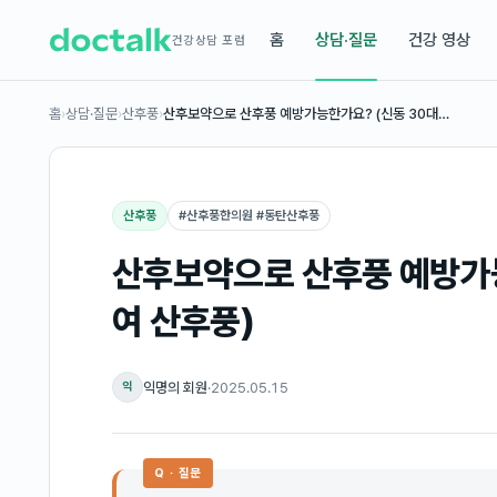
홈
상담·질문
건강 영상
건강상담 포럼
홈
›
상담·질문
›
산후풍
›
산후보약으로 산후풍 예방가능한가요? (신동 30대…
산후풍
#
산후풍한의원 #동탄산후풍
산후보약으로 산후풍 예방가능
여 산후풍)
익명의 회원
·
2025.05.15
익
Q · 질문