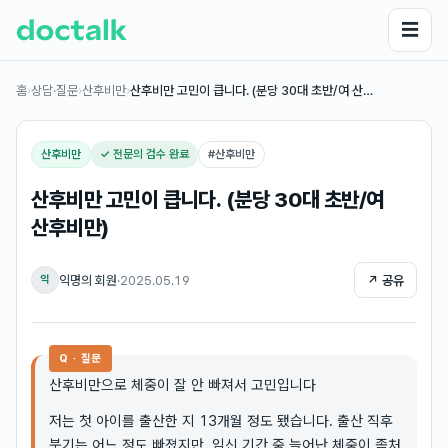
☰
홈
›
상담·질문
›
산후비만
›
산후비만 고민이 큽니다. (분당 30대 초반/여 산…
산후비만
✓ 전문의 검수 완료
#
산후비만
산후비만 고민이 큽니다. (분당 30대 초반/여
산후비만)
익명의 회원
·
2025.05.19
↗ 공유
익
Q · 질문
산후비만으로 체중이 잘 안 빠져서 고민입니다
저는 첫 아이를 출산한 지 13개월 정도 됐습니다. 출산 직후
붓기는 어느 정도 빠졌지만, 임신 기간 중 늘어난 체중이 좀처