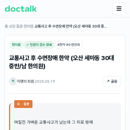
☰
홈
›
상담·질문
›
한의원
›
교통사고 후 수면장애 한약 (오산 세마동 30대 중…
한의원
✓ 전문의 검수 완료
#
한약 #수면장애
교통사고 후 수면장애 한약 (오산 세마동 30대
중반/남 한의원)
익명의 회원
·
2025.05.19
↗ 공유
익
Q · 질문
며칠전 가벼운 교통사고가 났는데 그 뒤로 밤에