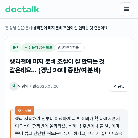
☰
홈
›
상담·질문
›
분비
›
생리전에 피지 분비 조절이 잘 안되는 것 같은데요.…
분비
✓ 전문의 검수 완료
#
생리전피지분비
생리전에 피지 분비 조절이 잘 안되는 것
같은데요... (경남 20대 중반/여 분비)
익명의 회원
·
2025.05.20
↗ 공유
익
Q · 질문
생리 시작하기 전부터 이상하게 피부 상태가 확 나빠지면서
여드름이 한꺼번에 올라와요. 특히 턱 주변이나 볼 옆, 이마
쪽에 붉고 단단한 여드름이 많이 생기고, 생리가 끝나야 조금