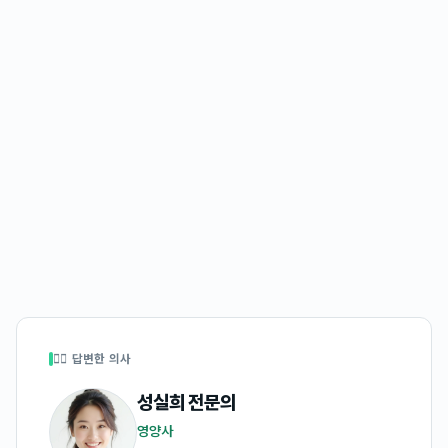
👩‍⚕️ 답변한 의사
성실희
전문의
영양사