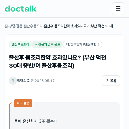
☰
홈
›
상담·질문
›
출산후몸조리
›
출산후 몸조리한약 효과있나요? (부산 덕천 30대…
출산후몸조리
✓ 전문의 검수 완료
#
한방부인과 #출산후한약
출산후 몸조리한약 효과있나요? (부산 덕천
30대 중반/여 출산후몸조리)
익명의 회원
·
2025.05.17
↗ 공유
익
Q · 질문
둘째 출산한지 3주 됐는데