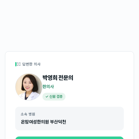
👩‍⚕️ 답변한 의사
박영희
전문의
한의사
✓ 신원 검증
소속 병원
온맘여성한의원 부산덕천