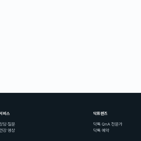
서비스
닥프렌즈
상담·질문
닥톡 QnA 전문가
건강 영상
닥톡 예약