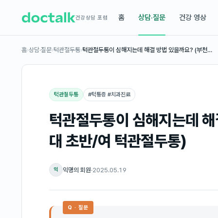
홈
상담·질문
건강 영상
건강상담 포럼
홈
›
상담·질문
›
턱관절두통
›
턱관절두통이 심해지는데 해결 방법 있을까요? (부천…
턱관절두통
#
턱통증 #치과진료
턱관절두통이 심해지는데 해결
대 초반/여 턱관절두통)
익명의 회원
·
2025.05.19
익
Q · 질문