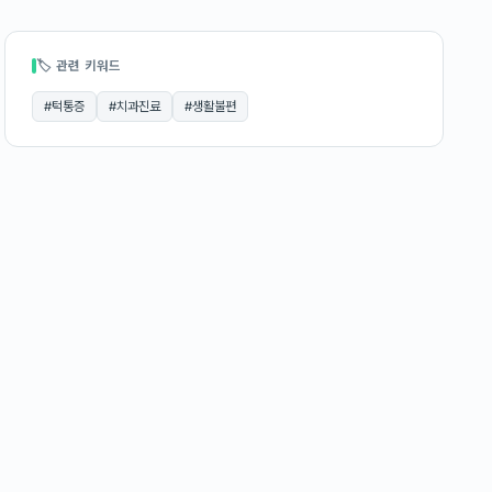
🏷 관련 키워드
#
턱통증
#
치과진료
#
생활불편