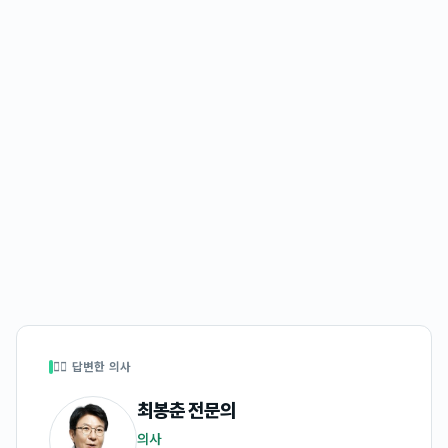
👩‍⚕️ 답변한 의사
최봉춘
전문의
의사