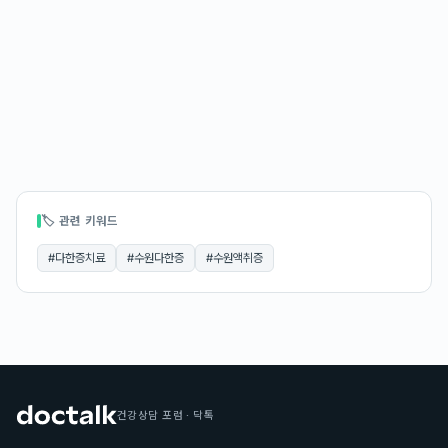
🏷 관련 키워드
#
다한증치료
#
수원다한증
#
수원액취증
건강상담 포럼 · 닥톡