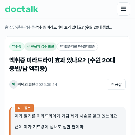
☰
홈
›
상담·질문
›
액취증
›
액취증 미라드라이 효과 있나요? (수원 20대 중반…
액취증
✓ 전문의 검수 완료
#
다한증치료 #수원다한증
액취증 미라드라이 효과 있나요? (수원 20대
중반/남 액취증)
익명의 회원
·
2025.05.14
↗ 공유
익
Q · 질문
제가 알기론 미라드라이가 겨땀 제거 시술로 알고 있는데요
근데 제가 겨드랑이 냄새도 심한 편이라