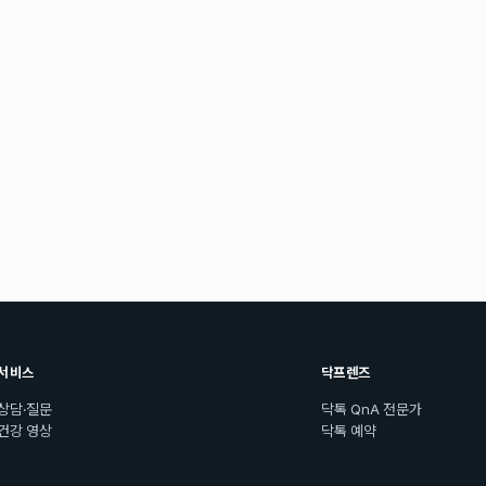
서비스
닥프렌즈
상담·질문
닥톡 QnA 전문가
건강 영상
닥톡 예약