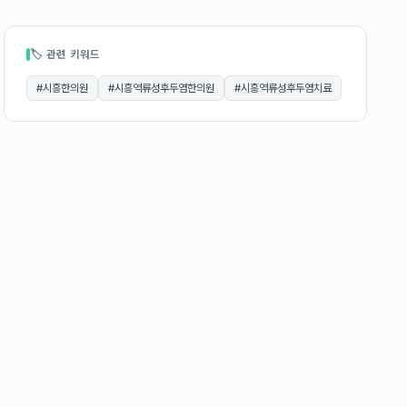
🏷 관련 키워드
#
시흥한의원
#
시흥역류성후두염한의원
#
시흥역류성후두염치료