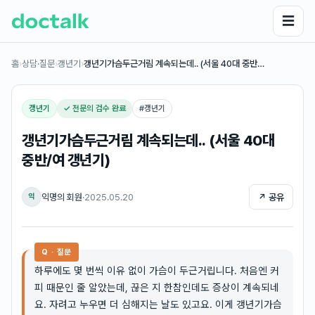
☰
홈
›
상담·질문
›
갱년기
›
갱년기가슴두근거림 계속되는데.. (서울 40대 중반…
갱년기
✓ 전문의 검수 완료
#
갱년기
갱년기가슴두근거림 계속되는데.. (서울 40대
중반/여 갱년기)
익명의 회원
·
2025.05.20
↗ 공유
익
Q · 질문
하루에도 몇 번씩 이유 없이 가슴이 두근거립니다. 처음엔 커
피 때문인 줄 알았는데, 끊은 지 한참인데도 증상이 계속되네
요. 자려고 누우면 더 심해지는 날도 있고요. 이게 갱년기가슴