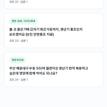
조회
32
· 답변
1
한방 안과, 이비인후과
볼·코 붉은기에 갑자기 화끈거림까지, 갱년기 홍조인지
모르겠어요 (당진 안면홍조 치료)
조회
33
· 답변
1
한방부인과
부산 해운대구 우동 50/여 월경이상 갱년기 한약 복용하고
싶은데 영양제 함께 먹어도 되나요?
조회
39
· 답변
1