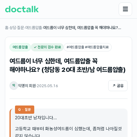
☰
홈
›
상담·질문
›
여드름압출
›
여드름이 너무 심한데, 여드름압출 꼭 해야하나요?…
여드름압출
✓ 전문의 검수 완료
#
여드름압출 #여드름압출치료
여드름이 너무 심한데, 여드름압출 꼭
해야하나요? (청담동 20대 초반/남 여드름압출)
익명의 회원
·
2025.05.16
↗ 공유
익
Q · 질문
20대초반 남자입니다...
고등학교 때부터 화농성여드름이 심했는데, 좀처럼 나아질것
같지 않습니다