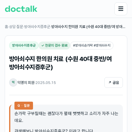
☰
홈
›
상담·질문
›
방아쇠수지증후군
›
방아쇠수지 한의원 치료 (수원 40대 중반/여 방아…
방아쇠수지증후군
✓ 전문의 검수 완료
#
방아쇠손가락 #방아쇠수지
방아쇠수지 한의원 치료 (수원 40대 중반/여
방아쇠수지증후군)
익명의 회원
·
2025.05.15
↗ 공유
익
Q · 질문
손가락 구부릴때는 괜찮다가 펼때 뻣뻣하고 소리가 자주 나는
데요.
검색해보니 방아쇠수지증후군? 이라고 합니다.