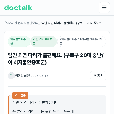
☰
홈
›
상담·질문
›
하지불안증후군
›
밤만 되면 다리가 불편해요. (구로구 20대 중반/…
하지불안증후
✓ 전문의 검수 완
#
하지불안증후군 #하지불안증후군치
군
료
료
밤만 되면 다리가 불편해요. (구로구 20대 중반/
여 하지불안증후군)
익명의 회원
·
2025.05.15
↗ 공유
익
Q · 질문
밤만 되면 다리가 불편해집니다.
꼭 벌레가 기어다니는 듯한 느낌이 드는데