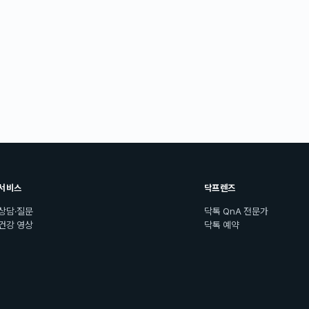
서비스
닥프렌즈
상담·질문
닥톡 QnA 전문가
건강 영상
닥톡 예약