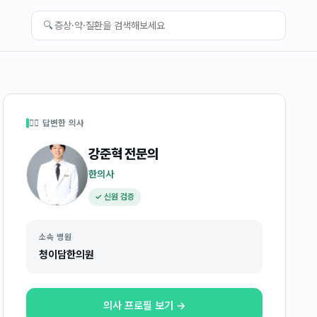
🔍
👩‍⚕️ 답변한 의사
강준혁
전문의
한의사
✓ 신원 검증
소속 병원
청이담한의원
의사 프로필 보기 →