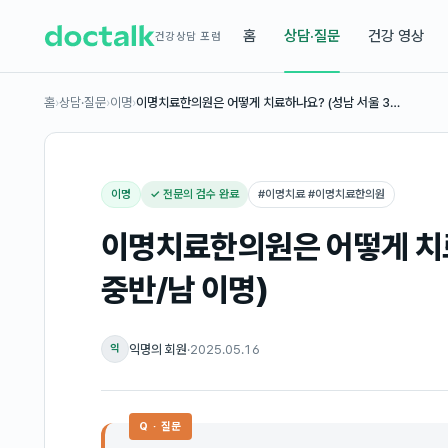
홈
상담·질문
건강 영상
건강상담 포럼
홈
›
상담·질문
›
이명
›
이명치료한의원은 어떻게 치료하나요? (성남 서울 3…
이명
✓ 전문의 검수 완료
#
이명치료 #이명치료한의원
이명치료한의원은 어떻게 치료
중반/남 이명)
익명의 회원
·
2025.05.16
익
Q · 질문