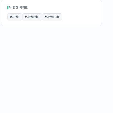
🏷 관련 키워드
#
다한증
#
다한증병원
#
다한증극복