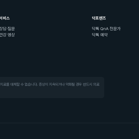
서비스
닥프렌즈
상담·질문
닥톡 QnA 전문가
건강 영상
닥톡 예약
·치료를 대체할 수 없습니다. 증상이 지속되거나 악화될 경우 반드시 의료