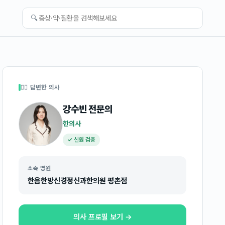
🔍
👩‍⚕️ 답변한 의사
강수빈
전문의
한의사
✓ 신원 검증
소속 병원
한음한방신경정신과한의원 평촌점
의사 프로필 보기 →