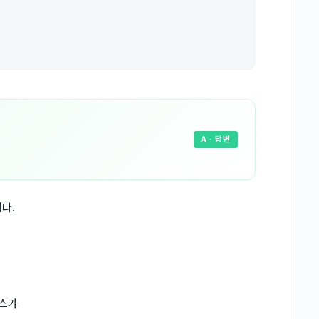
A
· 답변
다.
레스가