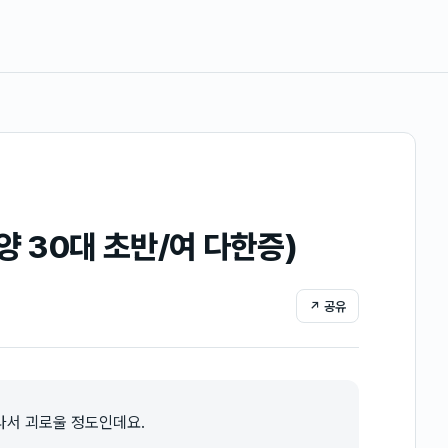
양 30대 초반/여 다한증)
↗ 공유
나서 괴로울 정도인데요.