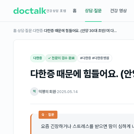
홈
상담·질문
건강 영상
건강상담 포럼
홈
›
상담·질문
›
다한증
›
다한증 때문에 힘들어요. (안양 30대 초반/여 다…
다한증
✓ 전문의 검수 완료
#
다한증 #다한증병원
다한증 때문에 힘들어요. (안
익명의 회원
·
2025.05.14
익
Q · 질문
요즘 긴장하거나 스트레스를 받으면 땀이 심하게 