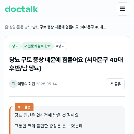
☰
홈
›
상담·질문
›
당뇨
›
당뇨 구토 증상 때문에 힘들어요 (서대문구 40대…
당뇨
✓ 전문의 검수 완료
#
당뇨
당뇨 구토 증상 때문에 힘들어요 (서대문구 40대
후반/남 당뇨)
익명의 회원
·
2025.05.14
↗ 공유
익
Q · 질문
당뇨 진단은 2년 전에 받은 것 같아요
그동안 크게 불편한 증상은 못 느꼈는데