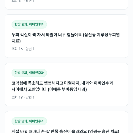
조회
31
· 답변
1
한방 안과, 이비인후과
두피 각질이 꽉 차서 외출이 너무 힘들어요 (삼산동 지루성두피염
치료)
조회
16
· 답변
1
한방 안과, 이비인후과
코막힘에 목소리도 맹맹해지고 미열까지, 내과와 이비인후과
사이에서 고민입니다 (이매동 부비동염 내과)
조회
19
· 답변
1
한방 안과, 이비인후과
계절 바뀔 때마다 손·팔 안쪽 습진이 올라와요 (양평동 습진 치료)