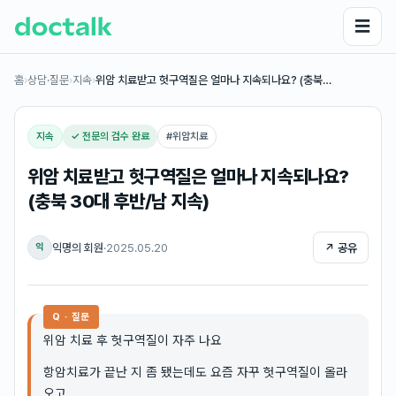
☰
홈
›
상담·질문
›
지속
›
위암 치료받고 헛구역질은 얼마나 지속되나요? (충북…
지속
✓ 전문의 검수 완료
#
위암치료
위암 치료받고 헛구역질은 얼마나 지속되나요?
(충북 30대 후반/남 지속)
익명의 회원
·
2025.05.20
↗ 공유
익
Q · 질문
위암 치료 후 헛구역질이 자주 나요
항암치료가 끝난 지 좀 됐는데도 요즘 자꾸 헛구역질이 올라
오고