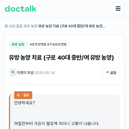
☰
홈
›
상담·질문
›
유방 농양
›
유방 농양 치료 (구로 40대 중반/여 유방 농양…
유방 농양
#
유방암병원 #구로유방병원
유방 농양 치료 (구로 40대 중반/여 유방 농양)
익명의 회원
·
2025.05.14
↗ 공유
익
Q · 질문
안녕하세요?
며칠전부터 가슴이 빨갛게 되더니 고름이 나옵니다.