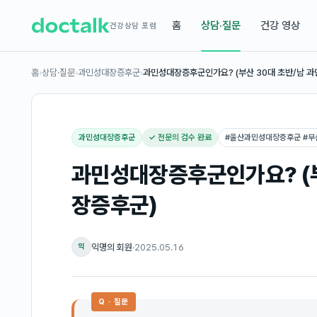
홈
상담·질문
건강 영상
건강상담 포럼
홈
›
상담·질문
›
과민성대장증후군
›
과민성대장증후군인가요? (부산 30대 초반/남 과
과민성대장증후군
✓ 전문의 검수 완료
#
울산과민성대장증후군 #
과민성대장증후군인가요? (부
장증후군)
익명의 회원
·
2025.05.16
익
Q · 질문