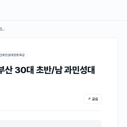
민…
부산과민성대장증후군
산 30대 초반/남 과민성대
↗ 공유