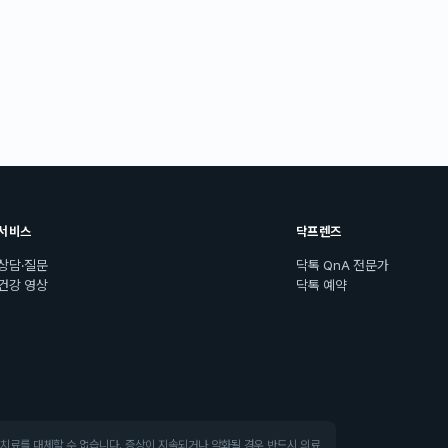
서비스
닥프렌즈
상담·질문
닥톡 QnA 전문가
건강 영상
닥톡 예약
·치료를 대체할 수 없습니다. 증상이 지속되거나 악화될 경우 반드시 의료