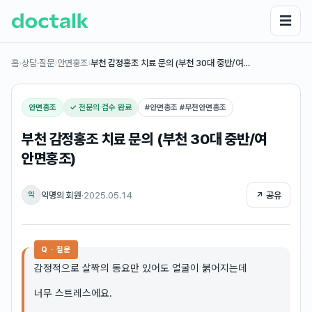
☰
홈
›
상담·질문
›
안면홍조
›
부천 감정홍조 치료 문의 (부천 30대 중반/여…
안면홍조
✓ 전문의 검수 완료
#
안면홍조 #부천안면홍조
부천 감정홍조 치료 문의 (부천 30대 중반/여
안면홍조)
익명의 회원
·
2025.05.14
↗ 공유
익
Q · 질문
감정적으로 살짝의 동요만 있어도 얼굴이 붉어지는데
너무 스트레스에요.