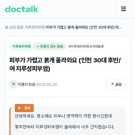
☰
홈
›
상담·질문
›
지루성피부염
›
피부가 가렵고 붉게 올라와요 (인천 30대 후반/여…
지루성피부염
✓ 전문의 검수 완료
#
지루성피부염 #가려움증
피부가 가렵고 붉게 올라와요 (인천 30대 후반/
여 지루성피부염)
익명의 회원
·
2025.05.20
↗ 공유
익
Q · 질문
안녕하세요. 평소에도 피부나 면역력이 약한 편이긴한데
몇주전부터 지루성피부염이 올라와서 너무 간지럽습니다.