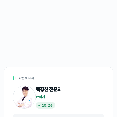
👩‍⚕️ 답변한 의사
백형찬
전문의
한의사
✓ 신원 검증