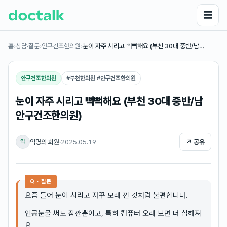
☰
홈
›
상담·질문
›
안구건조한의원
›
눈이 자주 시리고 뻑뻑해요 (부천 30대 중반/남…
안구건조한의원
#
부천한의원 #안구건조한의원
눈이 자주 시리고 뻑뻑해요 (부천 30대 중반/남
안구건조한의원)
익명의 회원
·
2025.05.19
↗ 공유
익
Q · 질문
요즘 들어 눈이 시리고 자꾸 모래 낀 것처럼 불편합니다.
인공눈물 써도 잠깐뿐이고, 특히 컴퓨터 오래 보면 더 심해져
요.