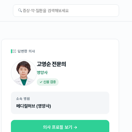
🔍
👩‍⚕️ 답변한 의사
고영순
전문의
영양사
✓ 신원 검증
소속 병원
메디컬허브 (영양사)
의사 프로필 보기 →