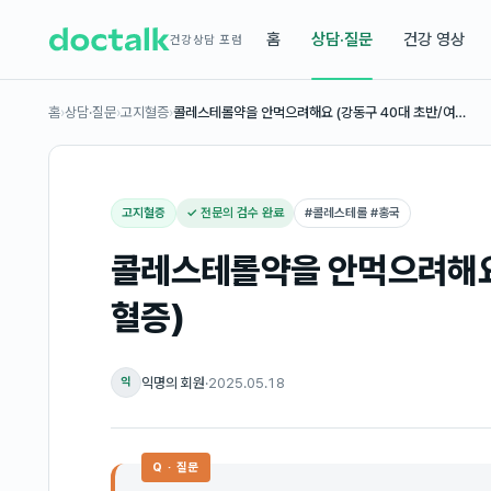
홈
상담·질문
건강 영상
건강상담 포럼
홈
›
상담·질문
›
고지혈증
›
콜레스테롤약을 안먹으려해요 (강동구 40대 초반/여…
고지혈증
✓ 전문의 검수 완료
#
콜레스테롤 #홍국
콜레스테롤약을 안먹으려해요 
혈증)
익명의 회원
·
2025.05.18
익
Q · 질문