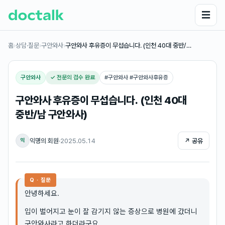
☰
홈
›
상담·질문
›
구안와사
›
구안와사 후유증이 무섭습니다. (인천 40대 중반/…
구안와사
✓ 전문의 검수 완료
#
구안와사 #구안와사후유증
구안와사 후유증이 무섭습니다. (인천 40대
중반/남 구안와사)
익명의 회원
·
2025.05.14
↗ 공유
익
Q · 질문
안녕하세요.
입이 벌어지고 눈이 잘 감기지 않는 증상으로 병원에 갔더니
구안와사라고 하더라구요.