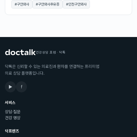
#
구안와사
#
구안와사후유증
#
인천구안와사
건강상담 포럼 · 닥톡
닥톡은 신뢰할 수 있는 의료진과 환자를 연결하는 프리미엄
의료 상담 플랫폼입니다.
▶
f
서비스
상담·질문
건강 영상
닥프렌즈