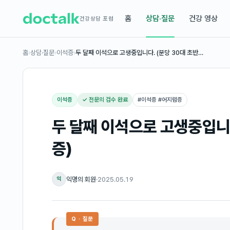
홈
상담·질문
건강 영상
건강상담 포럼
홈
›
상담·질문
›
이석증
›
두 달째 이석으로 고생중입니다. (분당 30대 초반…
이석증
✓ 전문의 검수 완료
#
이석증 #어지럼증
두 달째 이석으로 고생중입니다
증)
익명의 회원
·
2025.05.19
익
Q · 질문