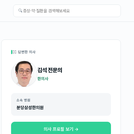
🔍
👩‍⚕️ 답변한 의사
김석
전문의
한의사
소속 병원
분당삼성한의원
의사 프로필 보기 →