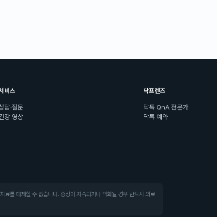
서비스
닥프렌즈
상담·질문
닥톡 QnA 전문가
건강 영상
닥톡 예약
·치료를 대체할 수 없습니다. 증상이 지속되거나 악화될 경우 반드시 의료