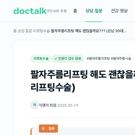
홈
상담·질문
건강 영상
건강상담 포럼
홈
›
상담·질문
›
리프팅수술
›
팔자주름리프팅 해도 괜찮을까요??? (강남 30대…
리프팅수술
✓ 전문의 검수 완료
#
팔자주름리프팅 #팔자주름시술
팔자주름리프팅 해도 괜찮을까
리프팅수술)
익명의 회원
·
2025.05.19
익
Q · 질문