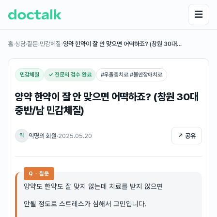
☰
홈
›
상담·질문
›
민감체질
›
양약 한약이 잘 안 맞으면 어떡하죠? (창원 30대…
민감체질
✓ 전문의 검수 완료
#
우울증치료 #불안장애치료
양약 한약이 잘 안 맞으면 어떡하죠? (창원 30대
중반/남 민감체질)
익명의 회원
·
2025.05.20
↗ 공유
익
Q · 질문
양약도 한약도 잘 맞지 않는데 치료를 받지 않으면
안될 정도로 스트레스가 심해서 고민입니다.