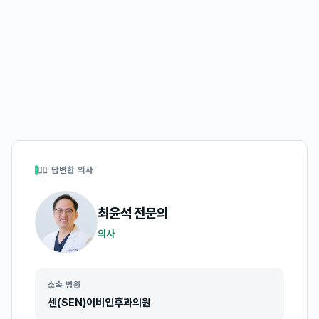
👩‍⚕️ 답변한 의사
최윤석
전문의
의사
소속 병원
센(SEN)이비인후과의원