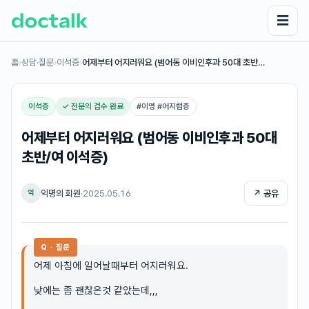
☰
홈
›
상담·질문
›
이석증
›
어제부터 어지러워요 (범어동 이비인후과 50대 초반…
이석증
✓ 전문의 검수 완료
#
이명 #어지럼증
어제부터 어지러워요 (범어동 이비인후과 50대
초반/여 이석증)
익명의 회원
·
2025.05.16
↗ 공유
익
Q · 질문
어제 아침에 일어날때부터 어지러워요.
낮에는 좀 괜찮은것 같았는데,,,