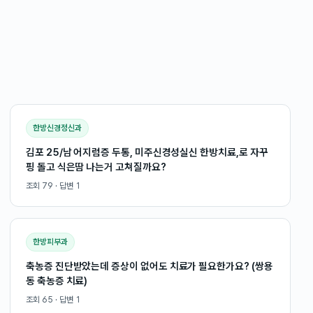
한방신경정신과
김포 25/남 어지럼증 두통, 미주신경성실신 한방치료,로 자꾸
핑 돌고 식은땀 나는거 고쳐질까요?
조회
79
· 답변
1
한방피부과
축농증 진단받았는데 증상이 없어도 치료가 필요한가요? (쌍용
동 축농증 치료)
조회
65
· 답변
1