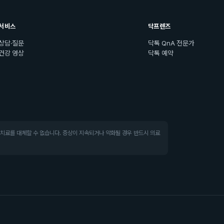
서비스
닥프렌즈
상담·질문
닥톡 QnA 전문가
건강 영상
닥톡 예약
·치료를 대체할 수 없습니다. 증상이 지속되거나 악화될 경우 반드시 의료