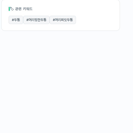
🏷 관련 키워드
#
두통
#
머리띵한두통
#
머리찌릿두통