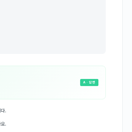
A
· 답변
다.
요.