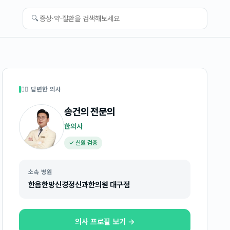
🔍
👩‍⚕️ 답변한 의사
송건의
전문의
한의사
✓ 신원 검증
소속 병원
한음한방신경정신과한의원 대구점
의사 프로필 보기 →