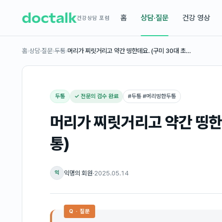
홈
상담·질문
건강 영상
건강상담 포럼
홈
›
상담·질문
›
두통
›
머리가 찌릿거리고 약간 띵한데요. (구미 30대 초…
두통
✓ 전문의 검수 완료
#
두통 #머리띵한두통
머리가 찌릿거리고 약간 띵한데
통)
익명의 회원
·
2025.05.14
익
Q · 질문