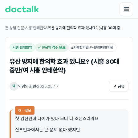
☰
홈
›
상담·질문
›
시흥 안태한약
›
유산 방지에 한의학 효과 있나요? (시흥 30대 중…
시흥 안태한약
✓ 전문의 검수 완료
#
시흥한의원 #시흥안태한의원
유산 방지에 한의학 효과 있나요? (시흥 30대
중반/여 시흥 안태한약)
익명의 회원
·
2025.05.17
↗ 공유
익
Q · 질문
첫 임신인데 나이가 있다 보니 더 조심스러워요
산부인과에서는 큰 문제 없다 했지만