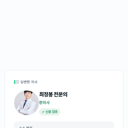
👩‍⚕️ 답변한 의사
최정봉
전문의
한의사
✓ 신원 검증