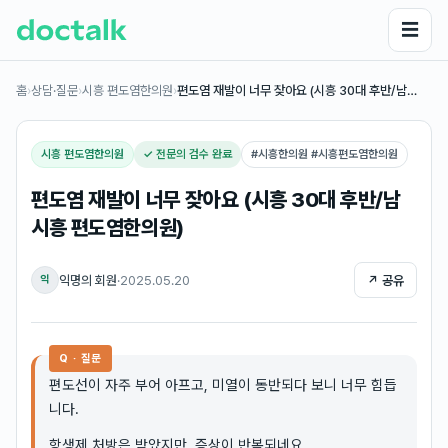
☰
홈
›
상담·질문
›
시흥 편도염한의원
›
편도염 재발이 너무 잦아요 (시흥 30대 후반/남…
시흥 편도염한의원
✓ 전문의 검수 완료
#
시흥한의원 #시흥편도염한의원
편도염 재발이 너무 잦아요 (시흥 30대 후반/남
시흥 편도염한의원)
익명의 회원
·
2025.05.20
↗ 공유
익
Q · 질문
편도선이 자주 부어 아프고, 미열이 동반되다 보니 너무 힘듭
니다.
항생제 처방은 받았지만, 증상이 반복되네요.