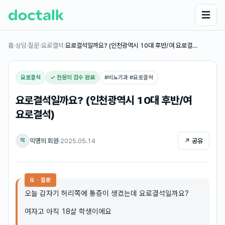
☰
홈
›
상담·질문
›
요로결석
›
요로결석일까요? (인천광역시 10대 후반/여 요로결…
요로결석
✓ 전문의 검수 완료
#
비뇨기과 #요로결석
요로결석일까요? (인천광역시 10대 후반/여
요로결석)
익명의 회원
·
2025.05.14
↗ 공유
익
Q · 질문
오늘 갑자기 허리쪽에 통증이 생겼는데 요로결석일까요?
여자고 아직 18살 학생이에요