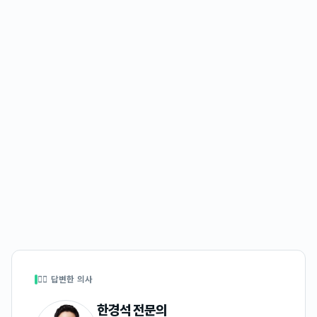
👩‍⚕️ 답변한 의사
한경석
전문의