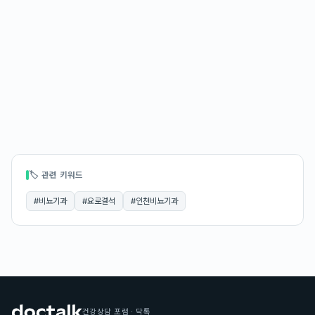
🏷 관련 키워드
#
비뇨기과
#
요로결석
#
인천비뇨기과
건강상담 포럼 · 닥톡