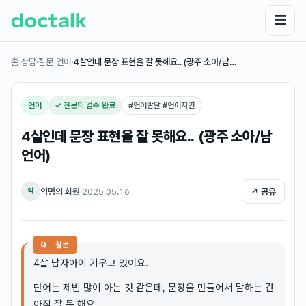
☰
홈
›
상담·질문
›
언어
›
4살인데 문장 표현을 잘 못해요.. (광주 소아/남…
언어
✓ 전문의 검수 완료
#
언어발달 #언어지연
4살인데 문장 표현을 잘 못해요.. (광주 소아/남
언어)
익명의 회원
·
2025.05.16
↗ 공유
익
Q · 질문
4살 남자아이 키우고 있어요.
단어는 제법 많이 아는 것 같은데, 문장을 만들어서 말하는 건
아직 잘 못 해요.